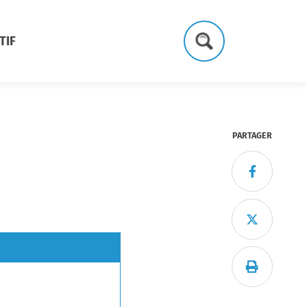
TIF
Formulaire
de
recherche
PARTAGER


