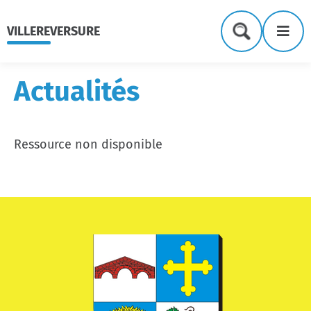
Menu
Contenu
Recherche
Me
VILLEREVERSURE
Formulaire
de
recherche
Actualités
Ressource non disponible