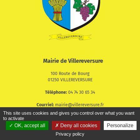
Mairie de Villereversure
100 Route de Bourg
01250 VILLEREVERSURE
Téléphone:
04 74 30 65 34
Courriel:
mairie@villereversure.fr
This site uses cookies and gives you control over what you want
Du lundi mardi jeudi vendredi matin de 9h00 à 12h00
to activate
Les lundis de 14h00 à 17h00
OK, accept all
Deny all cookies
Personalize
Fermeture les mercredis
Privacy policy