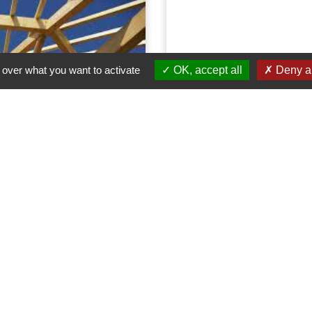
 over what you want to activate
OK, accept all
Deny al
ER BOUHOT
ARTISANS ME
SYMATH