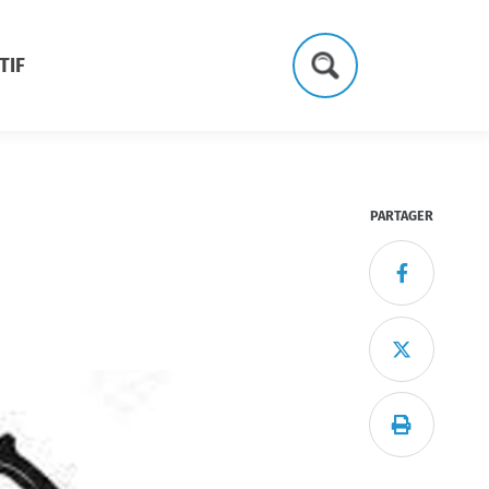
TIF
Formulaire
de
recherche
PARTAGER


