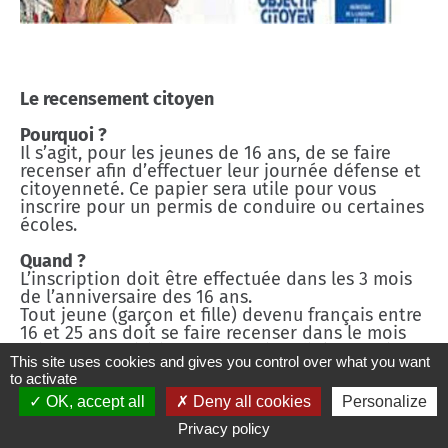
Le recensement citoyen
Pourquoi ?
Il s’agit, pour les jeunes de 16 ans, de se faire
recenser afin d’effectuer leur journée défense et
citoyenneté. Ce papier sera utile pour vous
inscrire pour un permis de conduire ou certaines
écoles.
Quand ?
L’inscription doit être effectuée dans les 3 mois
de l’anniversaire des 16 ans.
Tout jeune (garçon et fille) devenu français entre
16 et 25 ans doit se faire recenser dans le mois
suivant l’acquisition de la nationalité française.
This site uses cookies and gives you control over what you want
to activate
Où ?
OK, accept all
Deny all cookies
Personalize
À la Mairie de son domicile ou en ligne sur le site
service-public.fr
Privacy policy